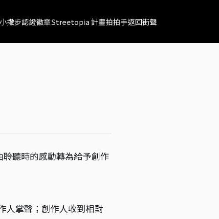
小撇步
認證徽章
Streetopia 計畫
拍拍手
返回街聲
歌曲聆聽時的感動轉為給予創作
作人掌聲；創作人收到相對